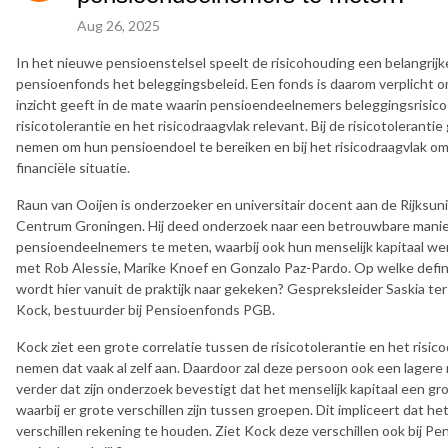
Aug 26, 2025
In het nieuwe pensioenstelsel speelt de risicohouding een belangrijk
pensioenfonds het beleggingsbeleid. Een fonds is daarom verplicht 
inzicht geeft in de mate waarin pensioendeelnemers beleggingsrisico k
risicotolerantie en het risicodraagvlak relevant. Bij de risicotolerant
nemen om hun pensioendoel te bereiken en bij het risicodraagvlak o
financiële situatie.
Raun van Ooijen is onderzoeker en universitair docent aan de Rijksun
Centrum Groningen. Hij deed onderzoek naar een betrouwbare manier
pensioendeelnemers te meten, waarbij ook hun menselijk kapitaal 
met Rob Alessie, Marike Knoef en Gonzalo Paz-Pardo. Op welke defini
wordt hier vanuit de praktijk naar gekeken? Gespreksleider Saskia te
Kock, bestuurder bij Pensioenfonds PGB.
Kock ziet een grote correlatie tussen de risicotolerantie en het risico
nemen dat vaak al zelf aan. Daardoor zal deze persoon ook een lagere 
verder dat zijn onderzoek bevestigt dat het menselijk kapitaal een g
waarbij er grote verschillen zijn tussen groepen. Dit impliceert dat he
verschillen rekening te houden. Ziet Kock deze verschillen ook bij 