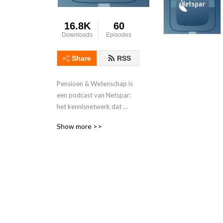
16.8K
60
Downloads
Episodes
Share
RSS
Pensioen & Wetenschap is 
een podcast van Netspar: 
het kennisnetwerk dat 
wetenschap en pensioen- en 
Show more >>
verzekeringssector met 
elkaar verbindt. We gaan in 
deze podcastserie in 
gesprek met 
wetenschappers en mensen 
uit de praktijk.