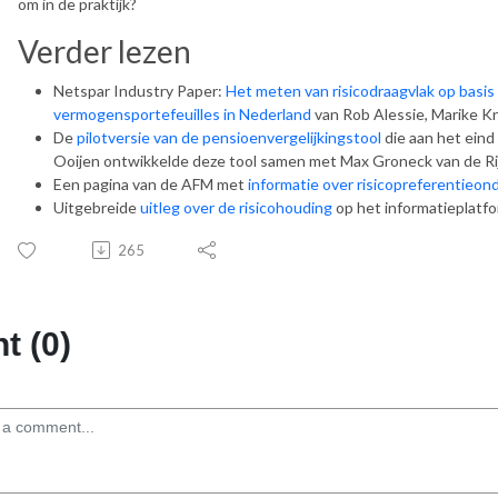
om in de praktijk?
Verder lezen
Netspar Industry Paper:
Het meten van risicodraagvlak op basis
vermogensportefeuilles in Nederland
van Rob Alessie, Marike K
De
pilotversie van de pensioenvergelijkingstool
die aan het eind
Ooijen ontwikkelde deze tool samen met Max Groneck van de Ri
Een pagina van de AFM met
informatie over risicopreferentieon
Uitgebreide
uitleg over de risicohouding
op het informatieplatf
265
 (0)