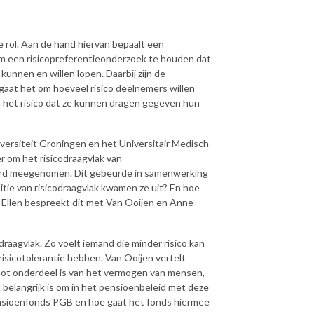
e rol. Aan de hand hiervan bepaalt een
om een risicopreferentieonderzoek te houden dat
unnen en willen lopen. Daarbij zijn de
ie gaat het om hoeveel risico deelnemers willen
m het risico dat ze kunnen dragen gegeven hun
iversiteit Groningen en het Universitair Medisch
 om het risicodraagvlak van
werd meegenomen. Dit gebeurde in samenwerking
tie van risicodraagvlak kwamen ze uit? En hoe
r Ellen bespreekt dit met Van Ooijen en Anne
draagvlak. Zo voelt iemand die minder risico kan
risicotolerantie hebben. Van Ooijen vertelt
root onderdeel is van het vermogen van mensen,
t belangrijk is om in het pensioenbeleid met deze
Pensioenfonds PGB en hoe gaat het fonds hiermee