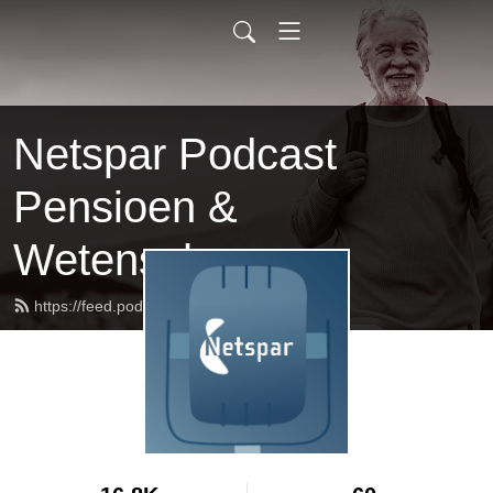
Netspar Podcast
Pensioen &
Wetenschap
https://feed.podbean.com/netspar/feed.xml