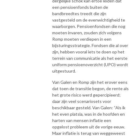
dergelijke schok kan ertoe leiden dat
een pensioenfonds buiten de
bandbreedtes treedt die zijn
vastgesteld om de evenwichtigheid te
waarborgen. Pensioenfondsen die nog
moeten invaren, zouden zich volgens
Romp moeten verdiepen in een
bijsturingsstrategie. Fondsen die al over
zijn, hebben vooral iets te doen op het
terrein van communicatie als het eerste
uniform pensioenoverzicht (UPO) wordt
uitgestuurd.
Van Galen en Romp zijn het erover eens
dat toen de transitie begon, de rente als
het grote risico werd gepercipieerd;
daar zijn veel scenariosets voor
beschikbaar gesteld. Van Galen: “Als ik
het even platsla, was in de hoofden en
harten van mensen inflatie een
opgelost probleem uit de vorige eeuw.
Maar inflatie is terug van weggeweest