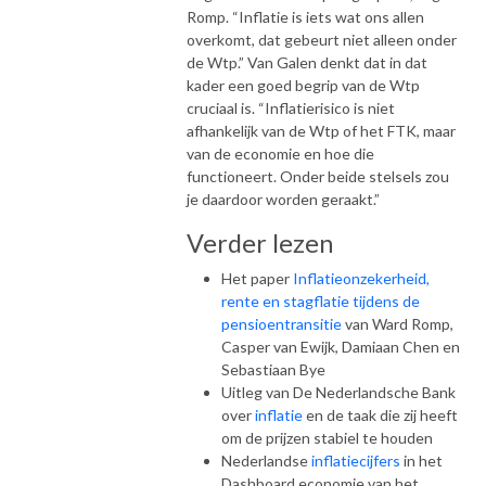
Romp. “Inflatie is iets wat ons allen
overkomt, dat gebeurt niet alleen onder
de Wtp.” Van Galen denkt dat in dat
kader een goed begrip van de Wtp
cruciaal is. “Inflatierisico is niet
afhankelijk van de Wtp of het FTK, maar
van de economie en hoe die
functioneert. Onder beide stelsels zou
je daardoor worden geraakt.”
Verder lezen
Het paper
Inflatieonzekerheid,
rente en stagflatie tijdens de
pensioentransitie
van Ward Romp,
Casper van Ewijk, Damiaan Chen en
Sebastiaan Bye
Uitleg van De Nederlandsche Bank
over
inflatie
en de taak die zij heeft
om de prijzen stabiel te houden
Nederlandse
inflatiecijfers
in het
Dashboard economie van het