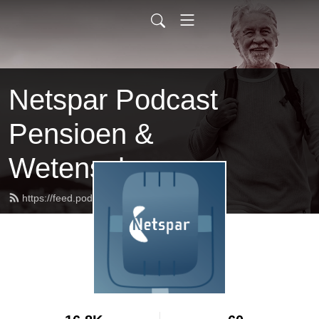
Netspar Podcast
Pensioen &
Wetenschap
https://feed.podbean.com/netspar/feed.xml